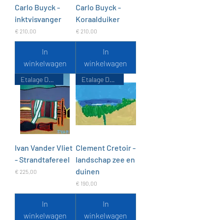
Carlo Buyck -
Carlo Buyck -
inktvisvanger
Koraalduiker
Prijs
Prijs
€ 210,00
€ 210,00
In
In
winkelwagen
winkelwagen
Etalage De Zondvloed
Etalage De Zondvloed
Ivan Vander Vliet
Clement Cretoir -
- Strandtafereel
landschap zee en
duinen
Prijs
€ 225,00
Prijs
€ 190,00
In
In
winkelwagen
winkelwagen