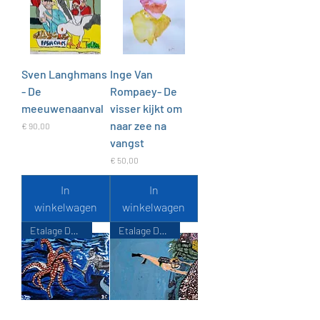
Sven Langhmans
Inge Van
- De
Rompaey- De
meeuwenaanval
visser kijkt om
naar zee na
Prijs
€ 90,00
vangst
Prijs
€ 50,00
In
In
winkelwagen
winkelwagen
Etalage De Zondvloed
Etalage De Zondvloed