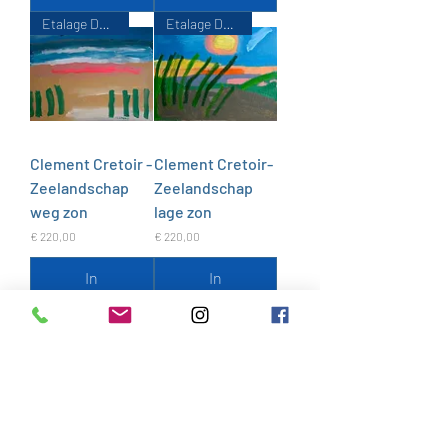
Etalage De Zondvloed
Etalage De Zondvloed
Clement Cretoir -
Clement Cretoir-
Zeelandschap
Zeelandschap
weg zon
lage zon
Prijs
Prijs
€ 220,00
€ 220,00
In
In
winkelwagen
winkelwagen