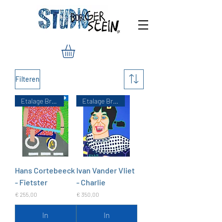
Filteren
Etalage Brandstof
Etalage Brandstof
Hans Cortebeeck
Ivan Vander Vliet
- Fietster
- Charlie
Prijs
Prijs
€ 255,00
€ 350,00
In
In