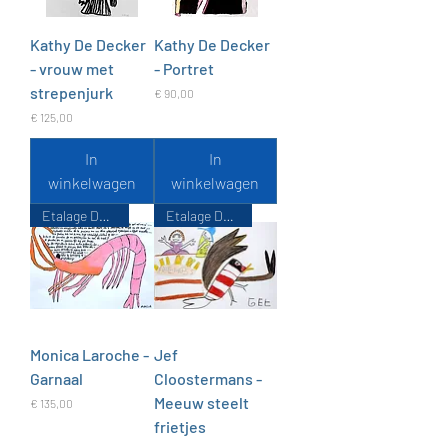
Kathy De Decker
Kathy De Decker
- vrouw met
- Portret
strepenjurk
Prijs
€ 90,00
Prijs
€ 125,00
In
In
winkelwagen
winkelwagen
Etalage De Zondvloed
Etalage De Zondvloed
Monica Laroche -
Jef
Garnaal
Cloostermans -
Meeuw steelt
Prijs
€ 135,00
frietjes