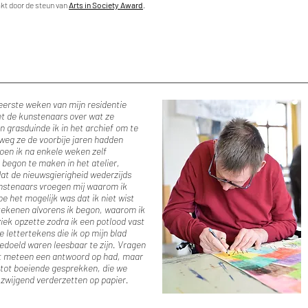
t door de steun van
Arts in Society Award
.
eerste weken van mijn residentie
et de kunstenaars over wat ze
 grasduinde ik in het archief om te
weg ze de voorbije jaren hadden
oen ik na enkele weken zelf
begon te maken in het atelier,
at de nieuwsgierigheid wederzijds
nstenaars vroegen mij waarom ik
e het mogelijk was dat ik niet wist
 tekenen alvorens ik begon, waarom ik
iek opzette zodra ik een potlood vast
e lettertekens die ik op mijn blad
edoeld waren leesbaar te zijn. Vragen
et meteen een antwoord op had, maar
 tot boeiende gesprekken, die we
k zwijgend verderzetten op papier.