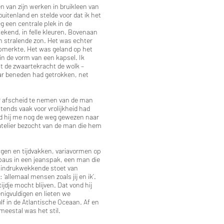
en van zijn werken in bruikleen van
buitenland en stelde voor dat ik het
eg een centrale plek in de
kend, in felle kleuren. Bovenaan
en stralende zon. Het was echter
opmerkte. Het was geland op het
in de vorm van een kapsel. Ik
at de zwaartekracht de wolk –
aar beneden had getrokken, net
r afscheid te nemen van de man
htends vaak voor vrolijkheid had
had hij me nog de weg gewezen naar
t atelier bezocht van de man die hem
tingen en tijdvakken, variavormen op
paus in een jeanspak, een man die
en indrukwekkende stoet van
‘allemaal mensen zoals jij en ik’.
tijdje mocht blijven. Dat vond hij
igvuldigen en lieten we
f in de Atlantische Oceaan. Af en
eestal was het stil.