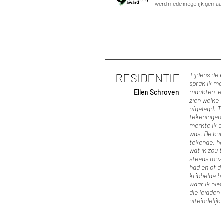
werd mede mogelijk gemaak
RESIDENTIE
Tijdens de 
sprak ik m
maakten en
Ellen Schroven
zien welke 
afgelegd. T
tekeningen 
merkte ik d
was. De ku
tekende, ho
wat ik zou
steeds muz
had en of d
kribbelde b
waar ik ni
die leidden
uiteindelij