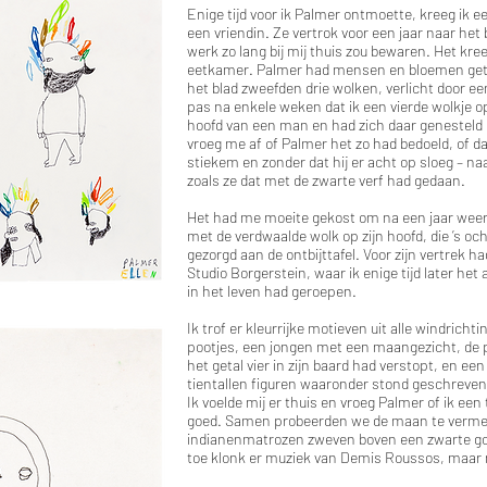
Enige tijd voor ik Palmer ontmoette, kreeg ik e
een vriendin. Ze vertrok voor een jaar naar het 
werk zo lang bij mij thuis zou bewaren. Het kre
eetkamer. Palmer had mensen en bloemen gete
het blad zweefden drie wolken, verlicht door e
pas na enkele weken dat ik een vierde wolkje 
hoofd van een man en had zich daar genesteld 
vroeg me af of Palmer het zo had bedoeld, of d
stiekem en zonder dat hij er acht op sloeg – n
zoals ze dat met de zwarte verf had gedaan.
Het had me moeite gekost om na een jaar wee
met de verdwaalde wolk op zijn hoofd, die ’s oc
gezorgd aan de ontbijttafel. Voor zijn vertrek 
Studio Borgerstein, waar ik enige tijd later he
in het leven had geroepen.
Ik trof er kleurrijke motieven uit alle windrich
pootjes, een jongen met een maangezicht, de 
het getal vier in zijn baard had verstopt, en e
tientallen figuren waaronder stond geschreven: 
Ik voelde mij er thuis en vroeg Palmer of ik een 
goed. Samen probeerden we de maan te vermen
indianenmatrozen zweven boven een zwarte gol
toe klonk er muziek van Demis Roussos, maar m