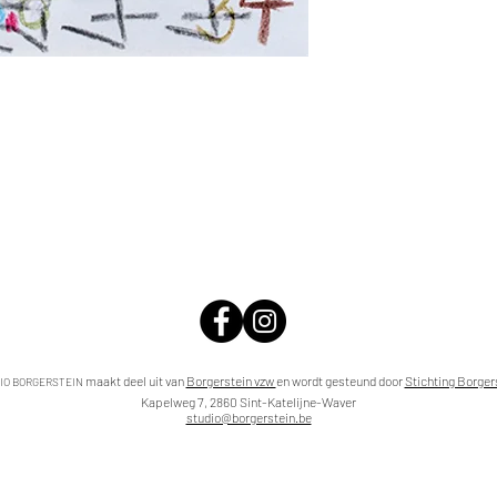
maakt deel uit van
Borgerstein vzw
en wordt gesteund door
Stichting Borger
IO BORGERSTEIN
Kapelweg 7, 2860 Sint-Katelijne-Waver
studio@borgerstein.be