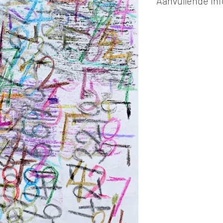
Aanvullende in
Kunstwerken kunn
of cash bij afhaling
Alle kunstwerken 
opgehaald
bij Stud
gemaakt via de bev
De afmetingen zijn
De hoogte wordt ee
breedte.
Elk werk is slechts
ander vermeld wordt
De prijs is steeds
ex