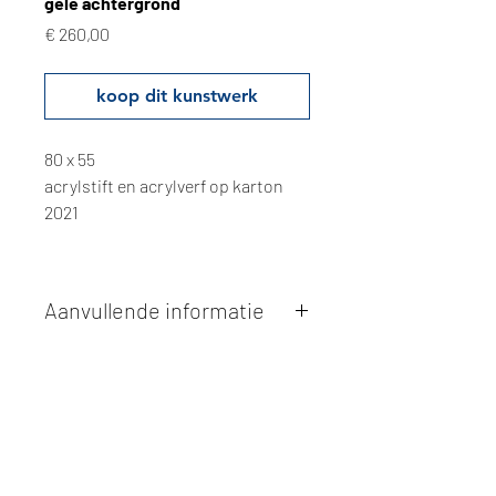
gele achtergrond
Prijs
€ 260,00
koop dit kunstwerk
80 x 55
acrylstift en acrylverf op karton
2021
Aanvullende informatie
Kunstwerken kunnen betaald worden
via overschrijving of cash bij
afhaling
. Facturatie is mogelijk.
Alle kunstwerken worden
ter plaatse
en op afspraak opgehaald
bij Studio
Borgerstein. Afspraak wordt
gemaakt via de bevestigingsmail na