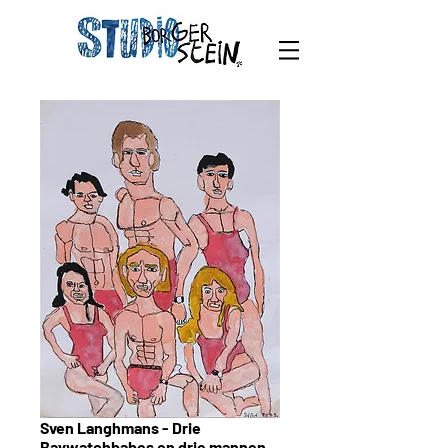
Sven Langhmans - Drie
Baywatchbabes en drie mannen