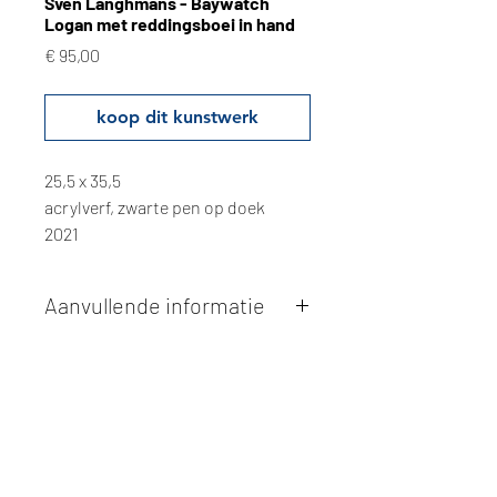
Sven Langhmans - Baywatch
Logan met reddingsboei in hand
Prijs
€ 95,00
koop dit kunstwerk
25,5 x 35,5
acrylverf, zwarte pen op doek
2021
Aanvullende informatie
Kunstwerken kunnen betaald worden
via overschrijving of cash bij
afhaling
. Facturatie is mogelijk.
Alle kunstwerken worden
ter plaatse
en op afspraak opgehaald
bij Studio
Borgerstein. Afspraak wordt
gemaakt via de bevestigingsmail na