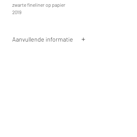
zwarte fineliner op papier
2019
Aanvullende informatie
Kunstwerken kunnen betaald worden
via overschrijving of cash bij
afhaling
. Facturatie is mogelijk.
Alle kunstwerken worden
ter plaatse
en op afspraak opgehaald
bij Studio
Borgerstein. Afspraak wordt
gemaakt via de bevestigingsmail na
online aankoop.
De afmetingen zijn steeds
weergegeven in
centimeters
. De
hoogte wordt eerst weergegeven,
gevolgd door de breedte.
Elk werk is slechts
één maal
beschikbaar, tenzij dit ander vermeld