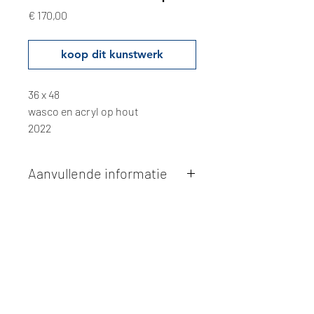
Prijs
€ 170,00
koop dit kunstwerk
36 x 48
wasco en acryl op hout
2022
Aanvullende informatie
Kunstwerken kunnen betaald worden
via overschrijving of cash bij
afhaling
. Facturatie is mogelijk.
Alle kunstwerken worden
ter plaatse
en op afspraak opgehaald
bij Studio
Borgerstein. Afspraak wordt
gemaakt via de bevestigingsmail na
online aankoop.