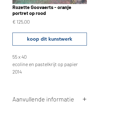
Rozette Goovaerts - oranje
portret op rood
Prijs
€ 125,00
koop dit kunstwerk
55 x 40
ecoline en pastelkrijt op papier
2014
Aanvullende informatie
Kunstwerken kunnen betaald worden
via overschrijving of cash bij
afhaling
. Facturatie is mogelijk.
Alle kunstwerken worden
ter plaatse
en op afspraak opgehaald
bij Studio