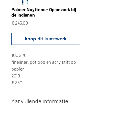
Palmer Nuyttens - Op bezoek bij
de indianen
Prijs
€ 245,00
koop dit kunstwerk
100 x 70
fineliner, potlood en acrylstift op
papier
2019
€ 350
Aanvullende informatie
Kunstwerken kunnen betaald worden
via overschrijving of cash bij
afhaling
. Facturatie is mogelijk.