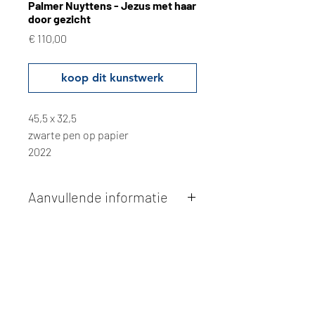
Palmer Nuyttens - Jezus met haar
door gezicht
Prijs
€ 110,00
koop dit kunstwerk
45,5 x 32,5
zwarte pen op papier
2022
Aanvullende informatie
Kunstwerken kunnen betaald worden
via overschrijving of cash bij
afhaling
. Facturatie is mogelijk.
Alle kunstwerken worden
ter plaatse
en op afspraak opgehaald
bij Studio
Borgerstein. Afspraak wordt
gemaakt via de bevestigingsmail na