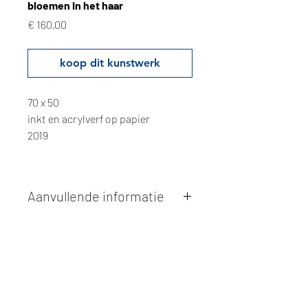
bloemen in het haar
Prijs
€ 160,00
koop dit kunstwerk
70 x 50
inkt en acrylverf op papier
2019
Aanvullende informatie
Kunstwerken kunnen betaald worden
via overschrijving of cash bij
afhaling
. Facturatie is mogelijk.
Alle kunstwerken worden
ter plaatse
en op afspraak opgehaald
bij Studio
Borgerstein. Afspraak wordt