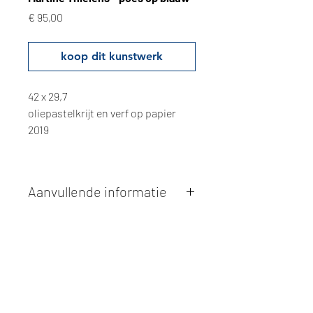
Prijs
€ 95,00
koop dit kunstwerk
42 x 29,7
oliepastelkrijt en verf op papier
2019
Aanvullende informatie
Kunstwerken kunnen betaald worden
via overschrijving of cash bij
afhaling
. Facturatie is mogelijk.
Alle kunstwerken worden
ter plaatse
en op afspraak opgehaald
bij Studio
Borgerstein. Afspraak wordt
gemaakt via de bevestigingsmail na