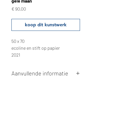
gele maan
Prijs
€ 90,00
koop dit kunstwerk
50 x 70
ecoline en stift op papier
2021
Aanvullende informatie
Kunstwerken kunnen betaald worden
via overschrijving of cash bij
afhaling
. Facturatie is mogelijk.
Alle kunstwerken worden
ter plaatse
en op afspraak opgehaald
bij Studio
Borgerstein. Afspraak wordt
gemaakt via de bevestigingsmail na
online aankoop.