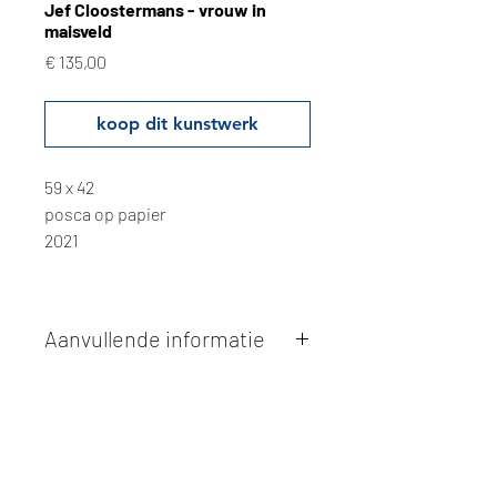
Jef Cloostermans - vrouw in
maisveld
Prijs
€ 135,00
koop dit kunstwerk
59 x 42
posca op papier
2021
Aanvullende informatie
Kunstwerken kunnen betaald worden
via overschrijving of cash bij
afhaling
. Facturatie is mogelijk.
Alle kunstwerken worden
ter plaatse
en op afspraak opgehaald
bij Studio