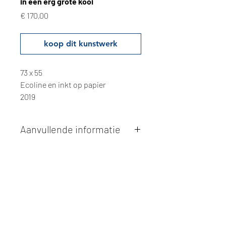
in een erg grote kooi
Prijs
€ 170,00
koop dit kunstwerk
73 x 55
Ecoline en inkt op papier
2019
Aanvullende informatie
Kunstwerken kunnen betaald worden
via overschrijving of cash bij
afhaling
. Facturatie is mogelijk.
Alle kunstwerken worden
ter plaatse
en op afspraak opgehaald
bij Studio
Borgerstein. Afspraak wordt
gemaakt via de bevestigingsmail na
online aankoop.