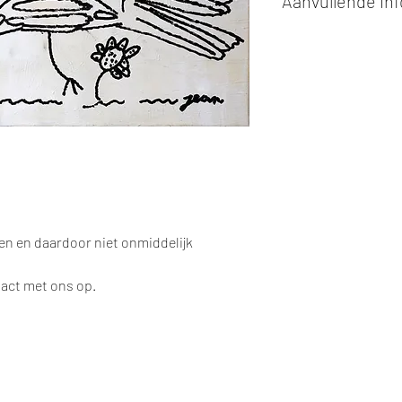
Aanvullende in
Kunstwerken kunn
of cash bij afhaling
Alle kunstwerken 
opgehaald
bij Stud
gemaakt via de bev
De afmetingen zijn
De hoogte wordt ee
breedte.
Elk werk is slechts
ander vermeld wordt
De prijs is steeds
e
een en daardoor niet onmiddelijk
worden in ons archie
de mogelijkheid om 
tact met ons op.