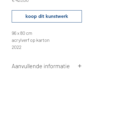
koop dit kunstwerk
96 x 80 cm
acrylverf op karton
2022
Aanvullende informatie
Kunstwerken kunnen betaald worden
via overschrijving of cash bij
afhaling
. Facturatie is mogelijk.
Alle kunstwerken worden
ter plaatse
en op afspraak opgehaald
bij Studio
Borgerstein. Afspraak wordt
gemaakt via de bevestigingsmail na
online aankoop.
De afmetingen zijn steeds