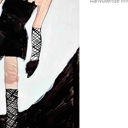
Aanvullende in
Kunstwerken kunn
of cash bij afhaling
Alle kunstwerken 
opgehaald
bij Stud
gemaakt via de bev
De afmetingen zijn
De hoogte wordt ee
breedte.
Elk werk is slechts
ander vermeld wordt
De prijs is steeds
e
worden in ons archie
de mogelijkheid om 