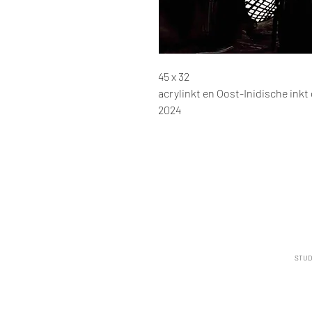
45 x 32
acrylinkt en Oost-Inidische inkt
2024
STUD