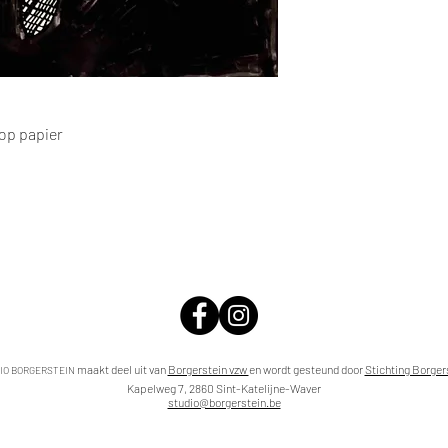
 op papier
maakt deel uit van
Borgerstein vzw
en wordt gesteund door
Stichting Borger
IO BORGERSTEIN
Kapelweg 7, 2860 Sint-Katelijne-Waver
studio@borgerstein.be