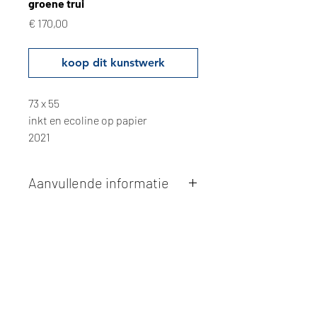
groene trui
Prijs
€ 170,00
koop dit kunstwerk
73 x 55
inkt en ecoline op papier
2021
Aanvullende informatie
Kunstwerken kunnen betaald worden
via overschrijving of cash bij
afhaling
. Facturatie is mogelijk.
Alle kunstwerken worden
ter plaatse
en op afspraak opgehaald
bij Studio
Borgerstein. Afspraak wordt
gemaakt via de bevestigingsmail na
online aankoop.