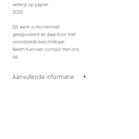
vetkrijt op papier
2020
Dit werk is momenteel
geexposeerd en daardoor niet
onmiddelijk beschikbaar.
Neem hierover contact met ons
op.
Aanvullende informatie
Kunstwerken kunnen betaald worden
via overschrijving of cash bij
afhaling
. Facturatie is mogelijk.
Alle kunstwerken worden
ter plaatse
en op afspraak opgehaald
bij Studio
Borgerstein. Afspraak wordt
gemaakt via de bevestigingsmail na
online aankoop.