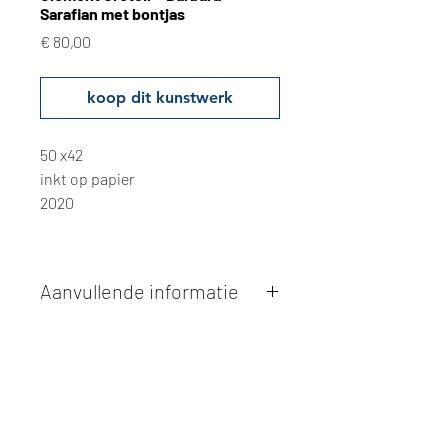
Sarafian met bontjas
Prijs
€ 80,00
koop dit kunstwerk
50 x42
inkt op papier
2020
Aanvullende informatie
Kunstwerken kunnen betaald worden
via overschrijving of cash bij
afhaling
. Facturatie is mogelijk.
Alle kunstwerken worden
ter plaatse
en op afspraak opgehaald
bij Studio
Borgerstein. Afspraak wordt