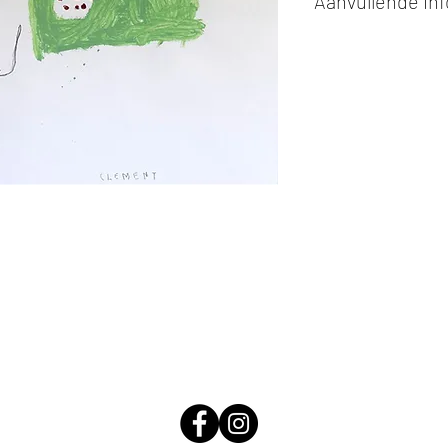
Aanvullende in
Kunstwerken kunn
of cash bij afhaling
Alle kunstwerken 
opgehaald
bij Stud
gemaakt via de bev
De afmetingen zijn
De hoogte wordt ee
breedte.
Elk werk is slechts
ander vermeld wordt
De prijs is steeds
e
worden in ons archie
de mogelijkheid om 