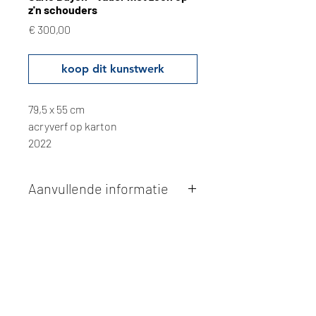
z'n schouders
Prijs
€ 300,00
koop dit kunstwerk
79,5 x 55 cm
acryverf op karton
2022
Aanvullende informatie
Kunstwerken kunnen betaald worden
via overschrijving of cash bij
afhaling
. Facturatie is mogelijk.
Alle kunstwerken worden
ter plaatse
en op afspraak opgehaald
bij Studio
Borgerstein. Afspraak wordt
gemaakt via de bevestigingsmail na