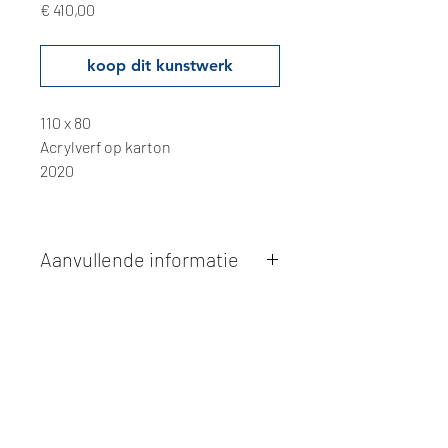
Prijs
€ 410,00
koop dit kunstwerk
110 x 80
Acrylverf op karton
2020
Aanvullende informatie
Kunstwerken kunnen betaald worden
via overschrijving of cash bij
afhaling
. Facturatie is mogelijk.
Alle kunstwerken worden
ter plaatse
en op afspraak opgehaald
bij Studio
Borgerstein. Afspraak wordt
gemaakt via de bevestigingsmail na
online aankoop.