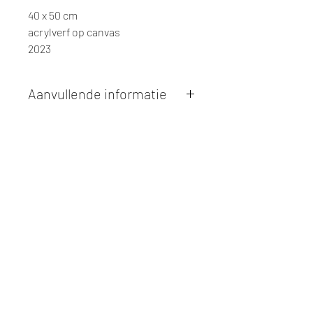
40 x 50 cm
acrylverf op canvas
2023
Aanvullende informatie
Kunstwerken kunnen betaald worden
via overschrijving of cash bij
afhaling
. Facturatie is mogelijk.
Alle kunstwerken worden
ter plaatse
en op afspraak opgehaald
bij Studio
Borgerstein. Afspraak wordt
gemaakt via de bevestigingsmail na
online aankoop.
De afmetingen zijn steeds
weergegeven in
centimeters
. De
hoogte wordt eerst weergegeven,
gevolgd door de breedte.
Elk werk is slechts
één maal
beschikbaar, tenzij dit ander vermeld